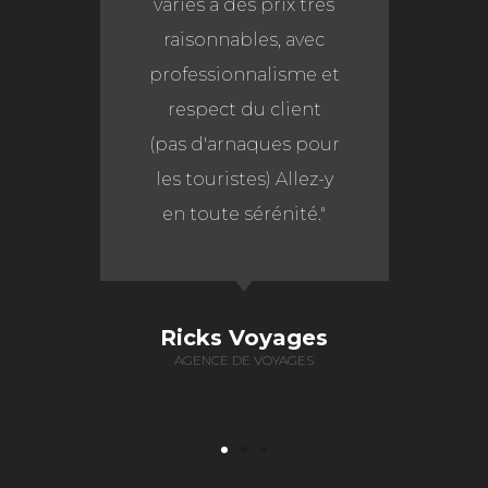
l’hébergement et de
la restauration ont
contribué à faire de
ce voyage une
véritable réussite
dont chacun se
souviendra
longtemps. »
Joël B
AGENT DE VOYAGE