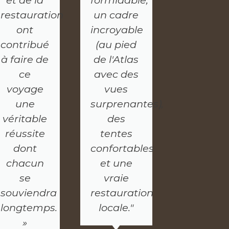
et de la
formidable,
restauration
un cadre
ont
incroyable
contribué
(au pied
à faire de
de l'Atlas
ce
avec des
voyage
vues
une
surprenantes),
véritable
des
réussite
tentes
dont
confortables
chacun
et une
se
vraie
souviendra
restauration
longtemps.
locale."
»