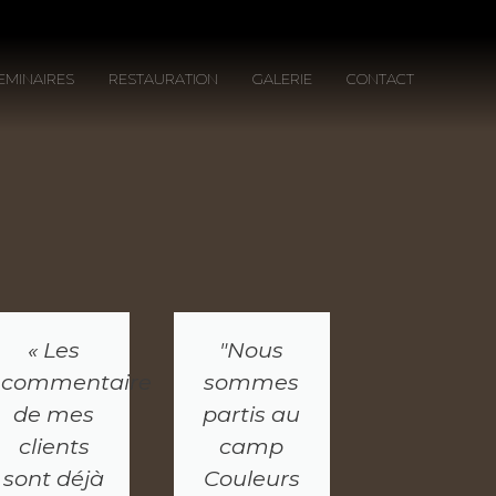
EMINAIRES
RESTAURATION
GALERIE
CONTACT
« Les
"Nous
commentaires
sommes
de mes
partis au
clients
camp
sont déjà
Couleurs