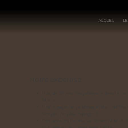
ACCUEIL
LE
Notre expertise
Plus de 25 ans d’expérience dans le to
Maroc
Une équipe de professionnels certifiés e
français, anglais, espagnol)
Des services fournis sur l’ensemble du t
fort réseau de partenaires fiables