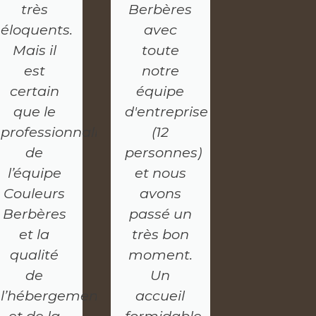
très
Berbères
éloquents.
avec
Mais il
toute
est
notre
certain
équipe
que le
d'entreprise
professionnalisme
(12
de
personnes)
l’équipe
et nous
Couleurs
avons
Berbères
passé un
et la
très bon
qualité
moment.
de
Un
l’hébergement
accueil