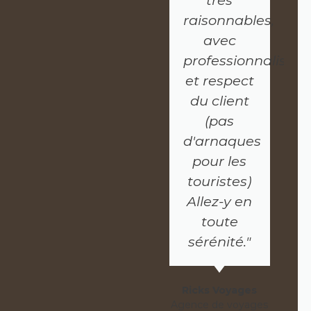
très
raisonnables,
avec
professionnalisme
et respect
du client
(pas
d'arnaques
pour les
touristes)
Allez-y en
toute
sérénité."
Ricks Voyages
Agence de voyages