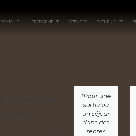
 DOMAINE
HEBERGEMENT
ACTIVITES
EVENEMENTS
S
"Pour une
urisme et l’événementiel au
sortie ou
un séjour
t multilingues (arabe,
dans des
erritoire marocain grâce à un
tentes