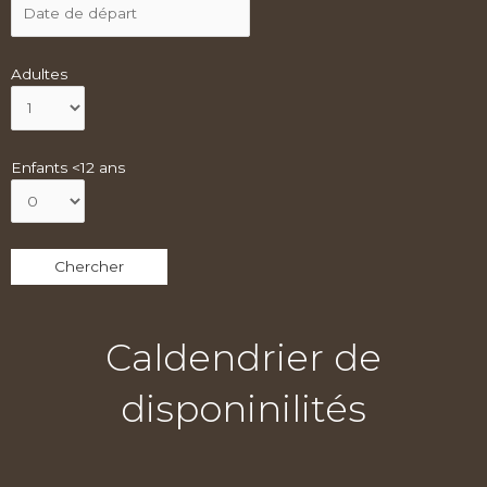
Adultes
Enfants <12 ans
Caldendrier de
disponinilités