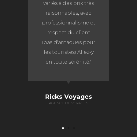
variés à des prix très
l’héberge
raisonnables, avec
la restau
professionnalisme et
contribué 
respect du client
ce voy
(pas d'arnaques pour
véritable
les touristes) Allez-y
dont ch
en toute sérénité."
souvi
longte
Ricks Voyages
AGENCE DE VOYAGES
Joë
AGENT D