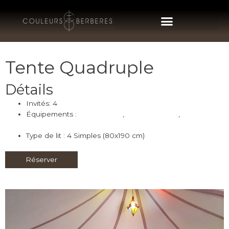
Tente Quadruple
Détails
Invités:
4
Équipements :
Climatisation
,
Petit Déjeuner
,
Prises
Electriques
Type de lit :
4 Simples (80x190 cm)
Réserver