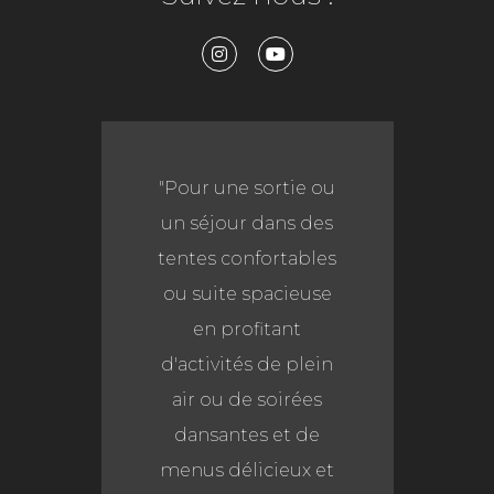
"Pour une sortie ou
« Les com
un séjour dans des
de mes cl
tentes confortables
déjà très 
ou suite spacieuse
Mais il e
en profitant
que
d'activités de plein
professi
air ou de soirées
de l’équip
dansantes et de
Berbère
menus délicieux et
quali