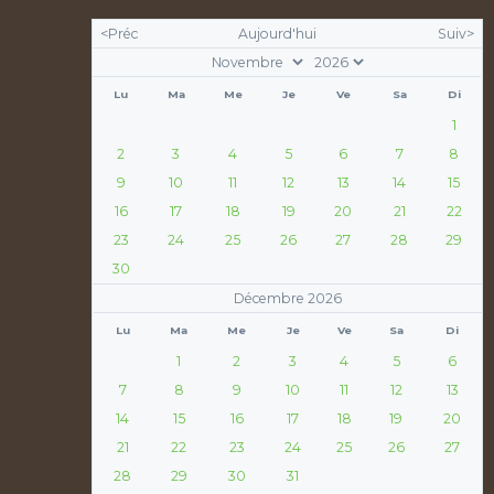
<Préc
Aujourd'hui
Suiv>
Lu
Ma
Me
Je
Ve
Sa
Di
1
2
3
4
5
6
7
8
9
10
11
12
13
14
15
16
17
18
19
20
21
22
23
24
25
26
27
28
29
30
Décembre 2026
Lu
Ma
Me
Je
Ve
Sa
Di
1
2
3
4
5
6
7
8
9
10
11
12
13
14
15
16
17
18
19
20
21
22
23
24
25
26
27
28
29
30
31