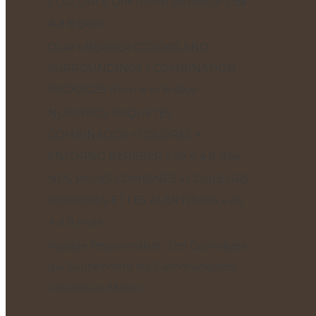
« COLORI E DINTORNI BERBERI » da
4 a 8 giorni
OUR « BERBER COLORS AND
SURROUNDINGS » COMBINATION
PACKAGES from 4 to 8 days
NUESTROS PAQUETES
COMBINADOS « COLORES Y
ENTORNO BEREBER » de 4 a 8 días
NOS PACKS COMBINES « COULEURS
BERBERES ET LES ALENTOURS » de
4 à 8 jours
Voyage Responsable : Les Écolodges
qui Soutiennent les Communautés
Locales au Maroc