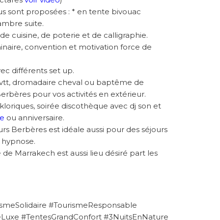
s sont proposées : * en tente bivouac
ambre suite.
 de cuisine, de poterie et de calligraphie.
naire, convention et motivation force de
ec différents set up.
vtt, dromadaire cheval ou baptême de
 Berbères pour vos activités en extérieur.
kloriques, soirée discothèque avec dj son et
ge
ou anniversaire.
rs Berbères est idéale aussi pour des séjours
t hypnose.
 de Marrakech est aussi lieu désiré part les
ismeSolidaire #TourismeResponsable
Luxe #TentesGrandConfort #3NuitsEnNature