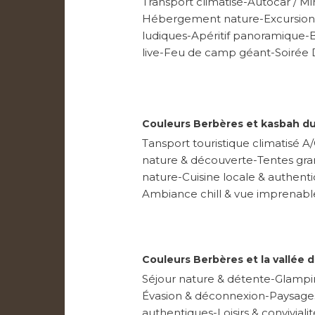
Transport climatisé-Autocar / M
Hébergement nature-Excursion 
ludiques-Apéritif panoramique-
live-Feu de camp géant-Soirée 
Couleurs Berbères et kasbah du 
Tansport touristique climatisé 
nature & découverte-Tentes gran
nature-Cuisine locale & authenti
Ambiance chill & vue imprenabl
Couleurs Berbères et la vallée de
Séjour nature & détente-Glampin
Évasion & déconnexion-Paysages
authentiques-Loisirs & convivia