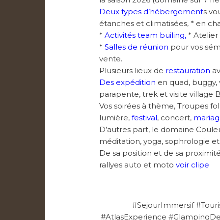
Deux types d’hébergement
s
vou
étanches et climatisées, * en ch
*
Activités team builing,
* Atelier
*
Salles de réunion
pour vos sémi
vente.
Plusieurs lieux de
restauration
av
Des expédition
en quad, buggy, 
parapente, trek et visite village
Vos soirées à thème, Troupes fol
lumière,
festival
, concert,
maria
D’autres part, le domaine Couleu
méditation, yoga, sophrologie e
De sa position et de sa proximité
rallyes auto et moto
voir clipe
#SejourImmersif #Tour
#AtlasExperience #GlampingDe