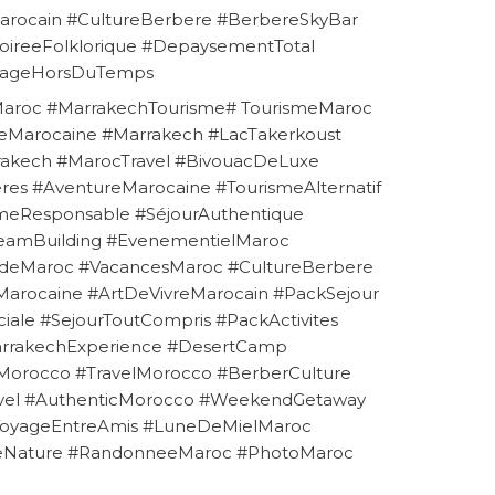
Marocain #CultureBerbere #BerbereSkyBar
ireeFolklorique #DepaysementTotal
yageHorsDuTemps
Maroc #MarrakechTourisme# TourismeMaroc
eMarocaine #Marrakech #LacTakerkoust
rakech #MarocTravel #BivouacDeLuxe
es #AventureMarocaine #TourismeAlternatif
meResponsable #SéjourAuthentique
eamBuilding #EvenementielMaroc
eMaroc #VacancesMaroc #CultureBerbere
eMarocaine #ArtDeVivreMarocain #PackSejour
ale #SejourToutCompris #PackActivites
arrakechExperience #DesertCamp
Morocco #TravelMorocco #BerberCulture
avel #AuthenticMorocco #WeekendGetaway
VoyageEntreAmis #LuneDeMielMaroc
smeNature #RandonneeMaroc #PhotoMaroc