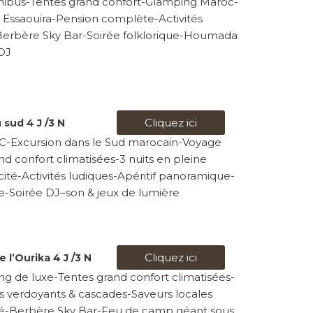
inibus-Tentes grand confort-Glamping Maroc-
Essaouira-Pension complète-Activités
Berbère Sky Bar-Soirée folklorique-Houmada
DJ
Cliquez ici
sud 4 J /3 N
A/C-Excursion dans le Sud marocain-Voyage
d confort climatisées-3 nuits en pleine
cité-Activités ludiques-Apéritif panoramique-
e-Soirée DJ–son & jeux de lumière
Cliquez ici
 l’Ourika 4 J /3 N
g de luxe-Tentes grand confort climatisées-
 verdoyants & cascades-Saveurs locales
lité-Berbère Sky Bar-Feu de camp géant sous