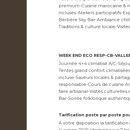
premium-Cuisine marocaine & m
incluses-Ateliers participatifs-
Berbère Sky Bar-Ambiance chil
Traditions & culture locale-Visite
WEEK END ECO RESP-CB-VALLEE
Journée 4×4 climatisé A/C-Séjou
Tentes grand confort climatisée
incluse-Saveurs locales & partag
responsable-Cours de cuisine Ama
faire artisanal-Visites culturell
Bar-Soirée folklorique authenti
Tarification poste par poste pou
A votre disposition la tarificati
la saison 2026 (domaine sur 7 h