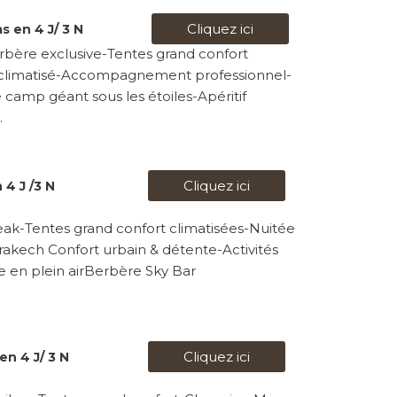
Cliquez ici
s en 4 J/ 3 N
ère exclusive-Tentes grand confort
ue climatisé-Accompagnement professionnel-
camp géant sous les étoiles-Apéritif
.
Cliquez ici
4 J /3 N
eak-Tentes grand confort climatisées-Nuitée
rakech Confort urbain & détente-Activités
te en plein airBerbère Sky Bar
Cliquez ici
en 4 J/ 3 N