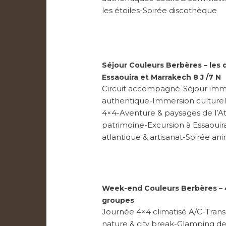
les étoiles-Soirée discothèque
Séjour Couleurs Berbères – les 
Essaouira et Marrakech 8 J /7 N
Circuit accompagné-Séjour imm
authentique-Immersion culturelle
4×4-Aventure & paysages de l’A
patrimoine-Excursion à Essaouir
atlantique & artisanat-Soirée a
Week-end Couleurs Berbères – 4
groupes
Journée 4×4 climatisé A/C-Trans
nature & city break-Glamping de