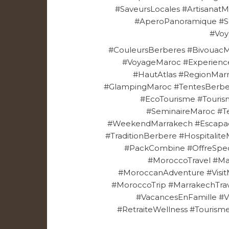
#SaveursLocales #Artisanat
#AperoPanoramique #So
#Vo
#CouleursBerberes #Bivouac
#VoyageMaroc #Experienc
#HautAtlas #RegionMar
#GlampingMaroc #TentesBerber
#EcoTourisme #Touris
#SeminaireMaroc #T
#WeekendMarrakech #Escapad
#TraditionBerbere #Hospitalit
#PackCombine #OffreSpeci
#MoroccoTravel #M
#MoroccanAdventure #Visit
#MoroccoTrip #MarrakechTr
#VacancesEnFamille #
#RetraiteWellness #Touri