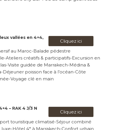
deux vallées en 4×4,
Cliquez ici
ersif au Maroc-Balade pédestre
-Ateliers créatifs & participatifs-Excursion en
tlas-Visite guidée de Marrakech-Médina &
a-Déjeuner poisson face à l’océan-Côte
nimée-Voyage clé en main
×4 – RAK 4 J/3 N
Cliquez ici
port touristique climatisé-Séjour combiné
 luxe-Hôtel 4* à Marrakech-Confort urbain